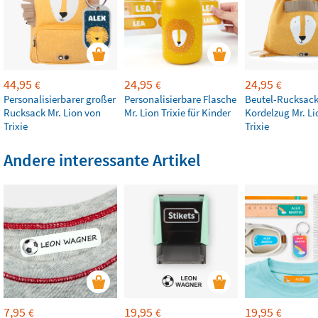
44,95
24,95
24,95
€
€
€
Personalisierbarer großer
Personalisierbare Flasche
Beutel-Rucksack
Rucksack Mr. Lion von
Mr. Lion Trixie für Kinder
Kordelzug Mr. Li
Trixie
Trixie
Andere interessante Artikel
7,95
19,95
19,95
€
€
€