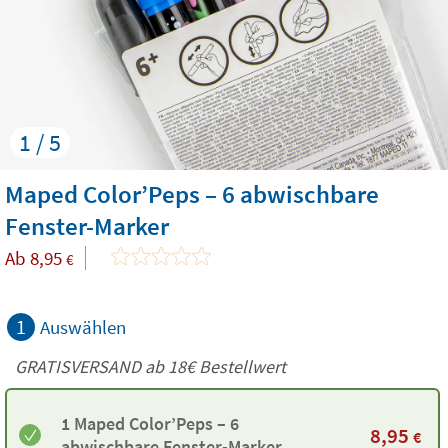
1 / 5
Maped Color’Peps – 6 abwischbare
Fenster-Marker
Ab
8,95
€
1
Auswählen
GRATISVERSAND ab
18€
Bestellwert
1 Maped Color’Peps – 6
8,95
€
abwischbare Fenster-Marker