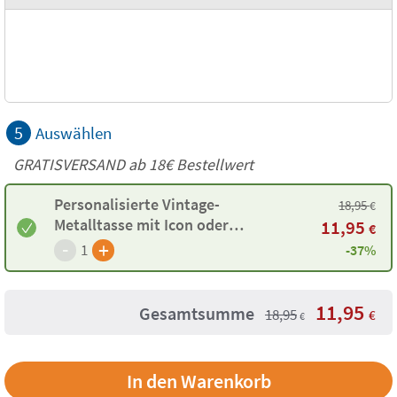
5
Auswählen
GRATISVERSAND ab
18€
Bestellwert
Personalisierte Vintage-
18,95
€
Metalltasse mit Icon oder
11,95
€
rundem Twinie®️
-
+
1
-37%
11,95
Gesamtsumme
18,95
€
€