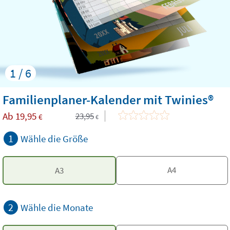
1 / 6
Familienplaner-Kalender mit Twinies®
Ab
19,95
23,95
€
€
1
Wähle die Größe
A4
A3
2
Wähle die Monate