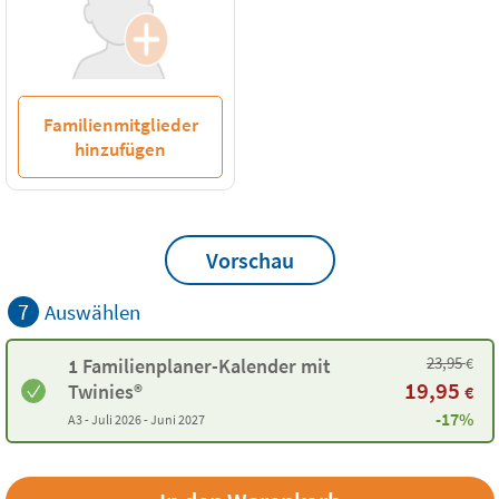
Familienmitglieder
hinzufügen
Vorschau
7
Auswählen
23,95
€
1 Familienplaner-Kalender mit
19,95
Twinies®
€
-17%
A3 -
Juli 2026 - Juni 2027