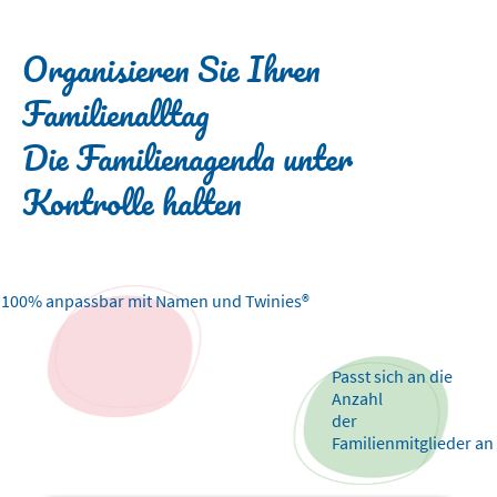
Organisieren Sie Ihren
Familienalltag
Die Familienagenda unter
Kontrolle halten
100% anpassbar mit Namen und Twinies®
Passt sich an die
Anzahl
der
Familienmitglieder an