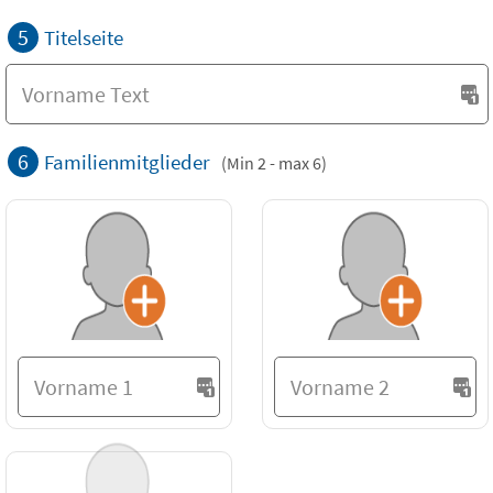
5
Titelseite
6
Familienmitglieder
(Min 2 - max 6)