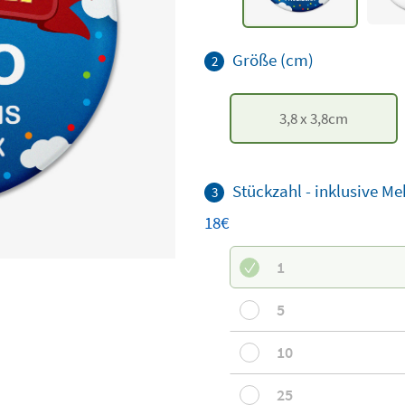
Größe (cm)
2
3,8
x
3,8
cm
Stückzahl - inklusive M
3
18€
1
5
10
25