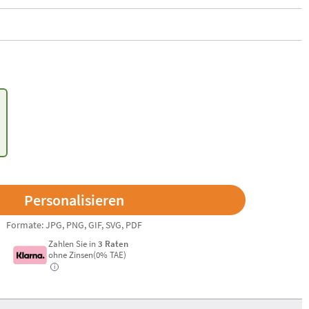
Formate: JPG, PNG, GIF, SVG, PDF
Zahlen Sie in
3 Raten
ohne Zinsen(0% TAE)
i