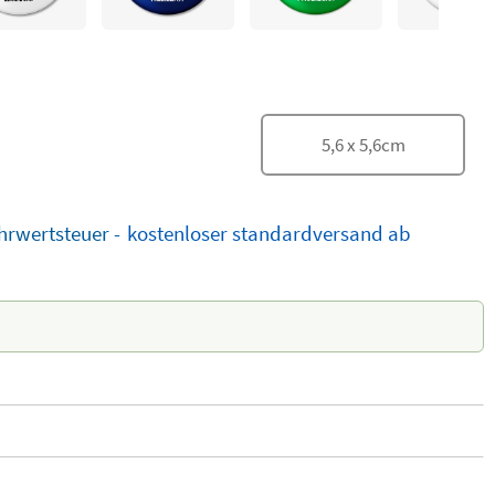
5,6
x
5,6
cm
ehrwertsteuer -
kostenloser
standardversand
ab