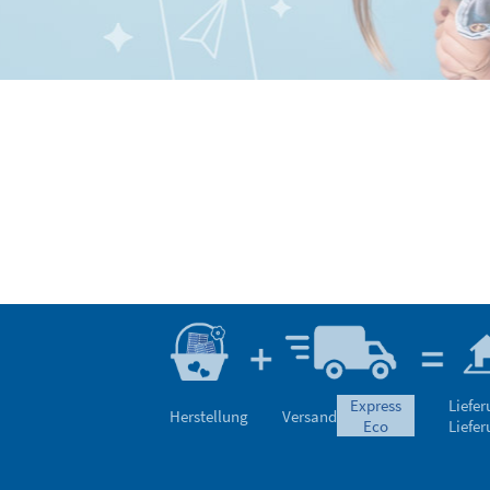
express
Liefe
Herstellung
Versand
eco
Liefe