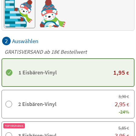
2
Auswählen
GRATISVERSAND ab
18€
Bestellwert
1,95
1 Eisbären-Vinyl
€
3,90
€
2,95
2 Eisbären-Vinyl
€
-24%
TOP ERSPARNIS
5,85
€
3,95
3 Eisbären-Vinyl
€