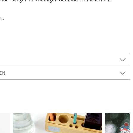
ns
EN