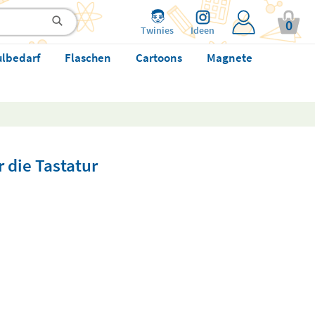
0
Twinies
Ideen
ulbedarf
Flaschen
Cartoons
Magnete
r die Tastatur