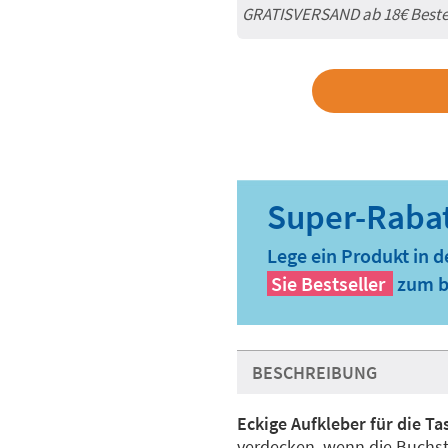
GRATISVERSAND ab
18€
Beste
Lege ein Produkt in 
Sie
Bestseller
zum b
BESCHREIBUNG
Eckige Aufkleber für die T
verdecken, wenn die Buchs