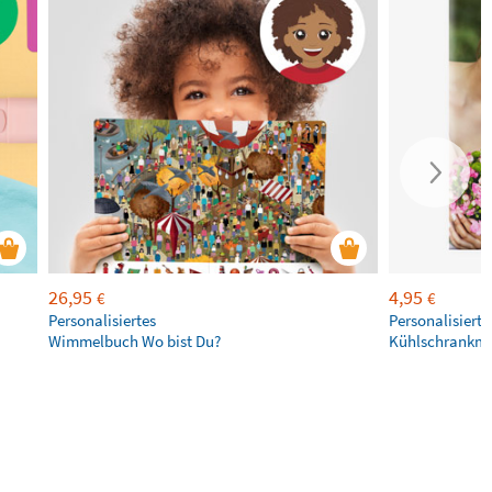
26,95
4,95
€
€
Personalisiertes
Personalisierte
Wimmelbuch Wo bist Du?
Kühlschrankm