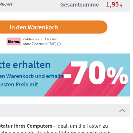
1,95
Gesamtsumme
llwert
€
Zahlen Sie in
3 Raten
ohne Zinsen(0% TAE)
i
den Warenkorb und erhalte
esten Preis mit
astatur Ihres Computers
- ideal, um die Tasten zu
taben wegen des häufigen Gebrauches nicht mehr