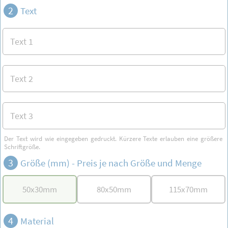
2
Text
Der Text wird wie eingegeben gedruckt. Kürzere Texte erlauben eine größere
Schriftgröße.
3
Größe (mm) -
Preis je nach Größe und Menge
50
x
30
mm
80
x
50
mm
115
x
70
mm
4
Material