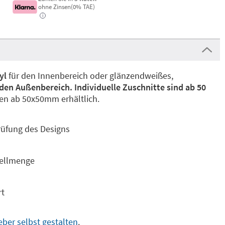
ohne Zinsen(0% TAE)
i
yl
für den Innenbereich oder glänzendweißes,
r den Außenbereich.
Individuelle Zuschnitte sind ab 50
ßen ab 50x50mm erhältlich.
üfung des Designs
tellmenge
rt
eber selbst gestalten
.