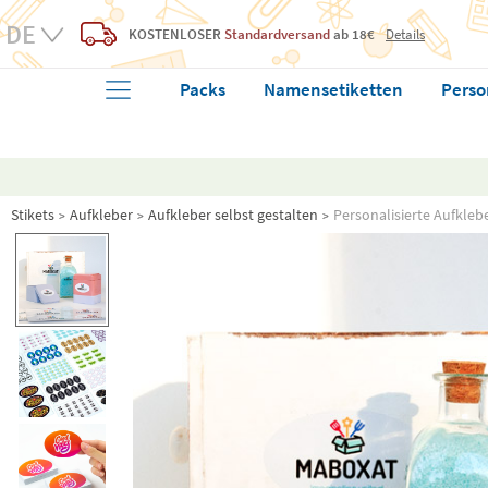
KOSTENLOSER
Standardversand
ab 18€
Details
Packs
Namensetiketten
Perso
Stikets
Aufkleber
Aufkleber selbst gestalten
Personalisierte Aufkleb