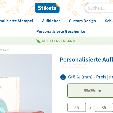
nalisierte Stempel
Aufkleber
Custom Design
Sch
Personalisierte Geschenke
MIT ECO-VERSAND
er oval
Personalisierte Auf
Größe (mm)
-
Preis j
1
55
x
35
mm
x