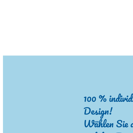
100 % individ
Design!
Wählen Sie 