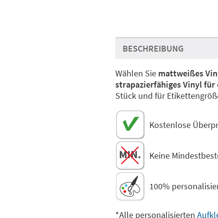
BESCHREIBUNG
Wählen Sie
mattweißes Vin
strapazierfähiges Vinyl fü
Stück und für Etikettengrö
Kostenlose Überpr
Keine Mindestbes
100% personalisie
*Alle personalisierten
Aufkl