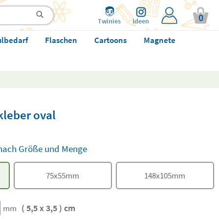
0
Twinies
Ideen
ulbedarf
Flaschen
Cartoons
Magnete
kleber oval
e nach Größe und Menge
75
x
55
mm
148
x
105
mm
( 5,5 x 3,5 ) cm
mm