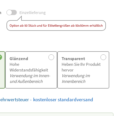
n
Einzellieferung
Option ab 50 Stück und für Etikettengrößen ab 50x50mm erhältlich
Glänzend
Transparent
Hohe
Heben Sie Ihr Produkt
Widerstandsfähigkeit
hervor
Verwendung im Innen-
Verwendung im
und Außenbereich
Innenbereich
Mehrwertsteuer -
kostenloser
standardversand