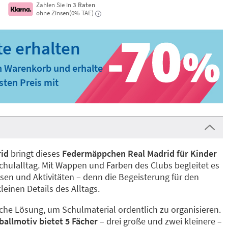
Zahlen Sie in
3 Raten
ohne Zinsen(0% TAE)
i
n Warenkorb und erhalte
ten Preis mit
rid
bringt dieses
Federmäppchen Real Madrid für Kinder
chulalltag. Mit Wappen und Farben des Clubs begleitet es
usen und Aktivitäten – denn die Begeisterung für den
kleinen Details des Alltags.
tische Lösung, um Schulmaterial ordentlich zu organisieren.
llmotiv bietet 5 Fächer
– drei große und zwei kleinere –