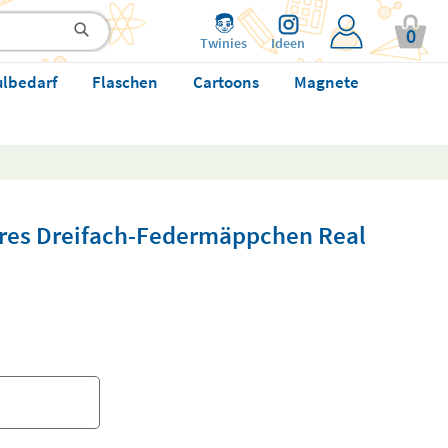
0
Twinies
Ideen
ulbedarf
Flaschen
Cartoons
Magnete
bares Dreifach-Federmäppchen Real