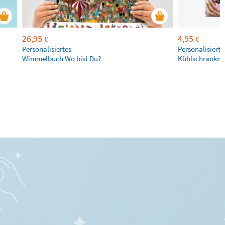
26,95
4,95
€
€
Personalisiertes
Personalisierte
Wimmelbuch Wo bist Du?
Kühlschrankm