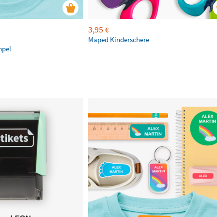
3,95
€
Maped Kinderschere
mpel