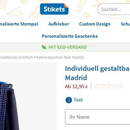
nalisierte Stempel
Aufkleber
Custom Design
Sch
Personalisierte Geschenke
MIT ECO-VERSAND
gestaltbares Dreifach-Federmäppchen Real Madrid
Individuell gestalt
Madrid
Ab
12,95
€
Text
1