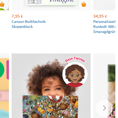
7,95
34,95
€
€
Canson Multitechnik-
Personalisierte
Skizzenblock
Runbott 600 ml
Smaragdgrün