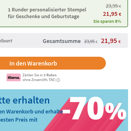
23,95
€
1 Runder personalisierter Stempel
21,95
€
für Geschenke und Geburtstage
Sie sparen 8%
21,95
Gesamtsumme
llwert
23,95
€
€
Zahlen Sie in
3 Raten
ohne Zinsen(0% TAE)
i
den Warenkorb und erhalte
esten Preis mit