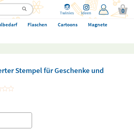
0
Twinies
Ideen
ulbedarf
Flaschen
Cartoons
Magnete
erter Stempel für Geschenke und