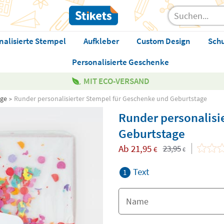
nalisierte Stempel
Aufkleber
Custom Design
Sch
Personalisierte Geschenke
MIT ECO-VERSAND
age
Runder personalisierter Stempel für Geschenke und Geburtstage
Runder personalisi
Geburtstage
Ab
21,95
23,95
€
€
Text
1