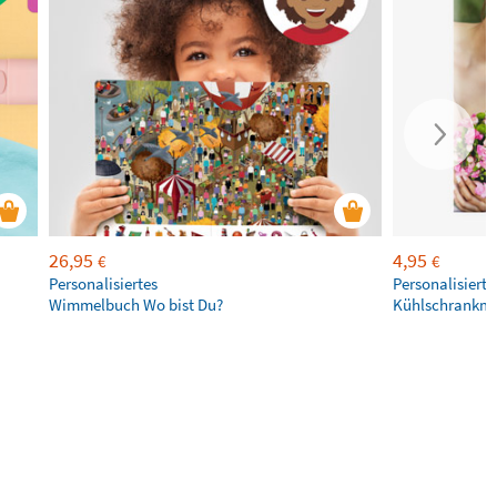
26,95
4,95
€
€
Personalisiertes
Personalisierte
Wimmelbuch Wo bist Du?
Kühlschrankm