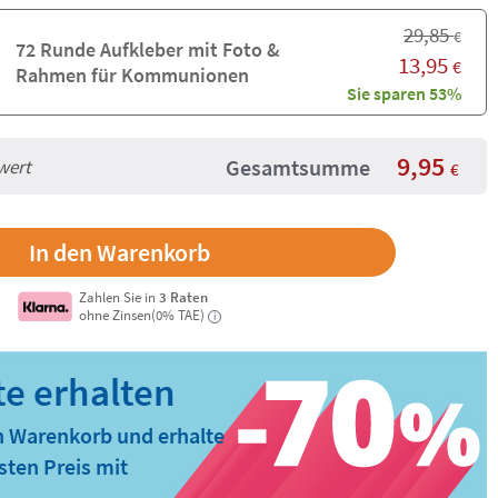
29,85
€
72 Runde Aufkleber mit Foto &
13,95
€
Rahmen für Kommunionen
Sie sparen 53%
9,95
Gesamtsumme
wert
€
Zahlen Sie in
3 Raten
ohne Zinsen(0% TAE)
i
n Warenkorb und erhalte
ten Preis mit