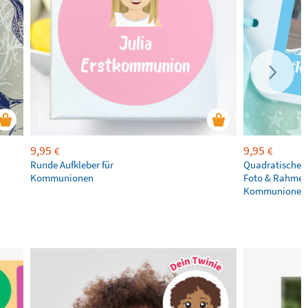
9,95
9,95
€
€
Runde Aufkleber für
Quadratische A
Kommunionen
Foto & Rahmen
Kommunionen