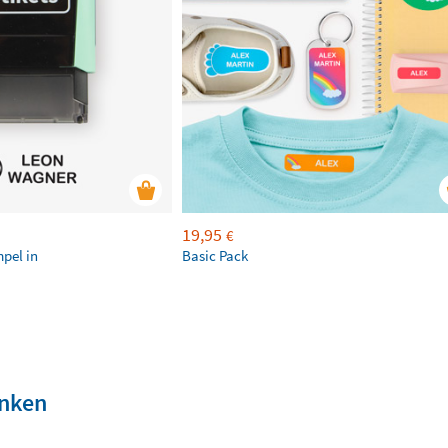
19,95
€
mpel in
Basic Pack
enken