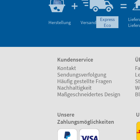
express
Liefe
Herstellung
Versand
eco
Liefe
Kundenservice
Ü
Kontakt
Fa
Sendungsverfolgung
L
Häufig gestellte Fragen
St
Nachhaltigkeit
W
Maßgeschneidertes Design
B
Unsere
U
Zahlungsmöglichkeiten