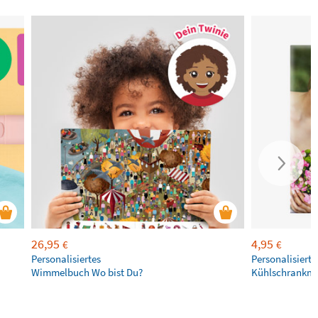
26,95
4,95
€
€
Personalisiertes
Personalisierte
Wimmelbuch Wo bist Du?
Kühlschrankm