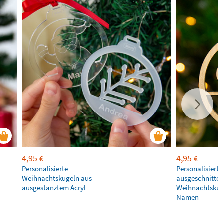
4,95
4,95
€
€
Personalisierte
Personalisierte
Weihnachtskugeln aus
ausgeschnitte
ausgestanztem Acryl
Weihnachtskug
Namen