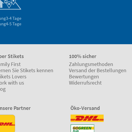
rung
3-4 Tage
rung
4-5 Tage
ber Stikets
100% sicher
mily First
Zahlungsmethoden
ernen Sie Stikets kennen
Versand der Bestellungen
ikets Lovers
Bewertungen
ork with us
Widerrufsrecht
log
nsere Partner
Öko-Versand