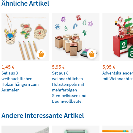
Ähnliche Artikel
1,45
5,95
5,95
€
€
€
Set aus 3
Set aus 8
Adventskalender
weihnachtlichen
weihnachtlichen
mit Weihnacht
Holzanhängern zum
Holzstempeln mit
Ausmalen
mehrfarbigen
Stempelkissen und
Baumwollbeutel
Andere interessante Artikel