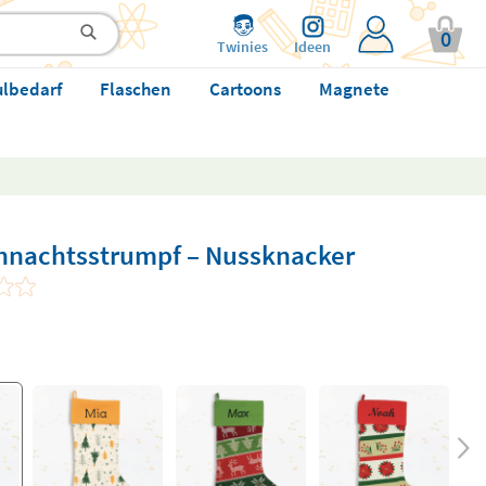
0
Twinies
Ideen
ulbedarf
Flaschen
Cartoons
Magnete
ihnachtsstrumpf – Nussknacker