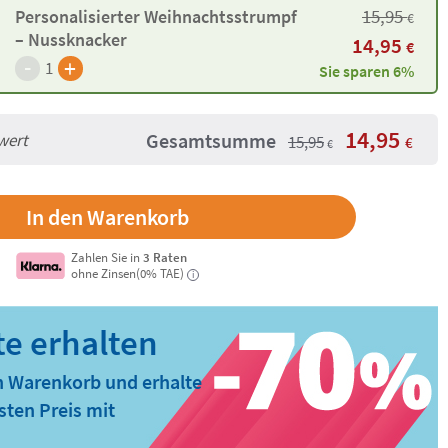
15,95
Personalisierter Weihnachtsstrumpf
€
– Nussknacker
14,95
€
-
+
1
Sie sparen 6%
14,95
Gesamtsumme
wert
15,95
€
€
Zahlen Sie in
3 Raten
ohne Zinsen(0% TAE)
i
n Warenkorb und erhalte
ten Preis mit