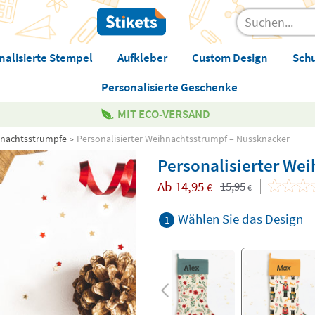
nalisierte Stempel
Aufkleber
Custom Design
Sch
Personalisierte Geschenke
MIT ECO-VERSAND
hnachtsstrümpfe
Personalisierter Weihnachtsstrumpf – Nussknacker
Personalisierter We
Ab
14,95
15,95
€
€
Wählen Sie das Design
1