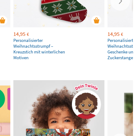
14,95
14,95
€
€
Personalisierter
Personalisierte
Weihnachtsstrumpf –
Weihnachtsstr
Kreuzstich mit winterlichen
Geschenke und
Motiven
Zuckerstangen