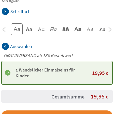
Schriftgröße.
3
Schriftart
4
Auswählen
GRATISVERSAND ab
18€
Bestellwert
1 Wandsticker Einmalseins für
19,95
€
Kinder
19,95
Gesamtsumme
€