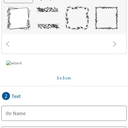
5 x 5 cm
2
Text