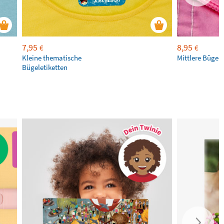
7,95
8,95
€
€
Kleine thematische
Mittlere Bügele
Bügeletiketten