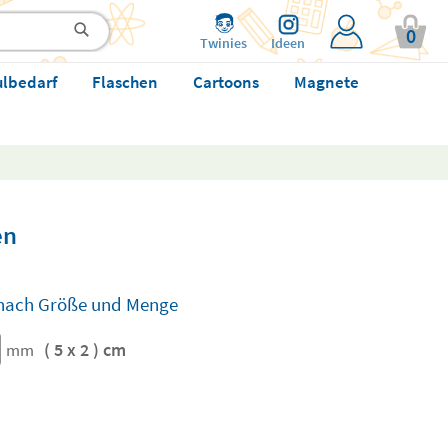
0
Twinies
Ideen
ulbedarf
Flaschen
Cartoons
Magnete
en
e nach Größe und Menge
( 5 x 2 ) cm
mm