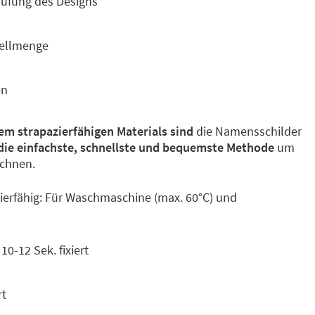
üfung des Designs
tellmenge
en
em strapazierfähigen Materials sind
die Namensschilder
die einfachste, schnellste und bequemste Methode
um
ichnen.
ierfähig: Für Waschmaschine (max. 60°C) und
0-12 Sek. fixiert
rt