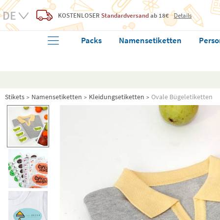
KOSTENLOSER
Standardversand
ab 18€
Details
Packs
Namensetiketten
Perso
Stikets
Namensetiketten
Kleidungsetiketten
Ovale Bügeletiketten