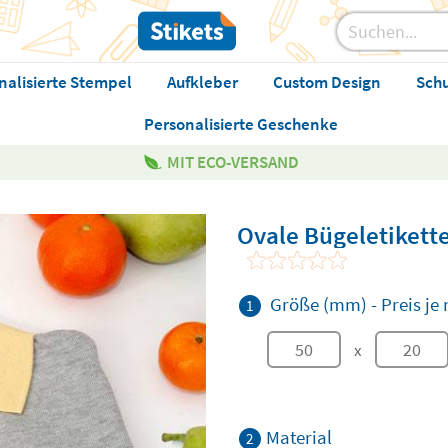
nalisierte Stempel
Aufkleber
Custom Design
Sch
Personalisierte Geschenke
MIT ECO-VERSAND
Ovale Bügeletikett
Größe (mm)
-
Preis j
1
x
Material
2