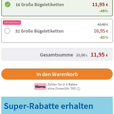
11,95
16 Große Bügeletiketten
€
-45%
TOP ERSPARNIS
43,80
€
16,95
32 Große Bügeletiketten
€
-61%
11,95
Gesamtsumme
21,90
€
€
Zahlen Sie in
3 Raten
ohne Zinsen(0% TAE)
i