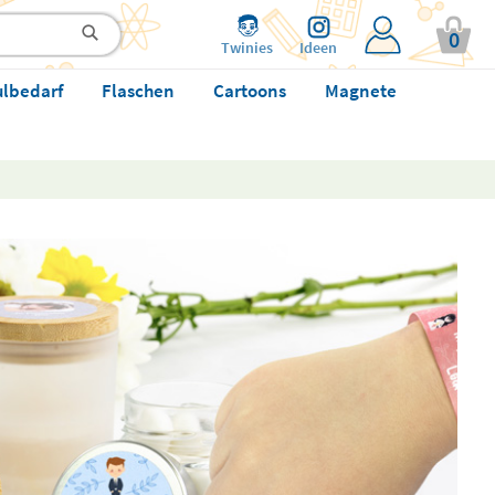
0
Twinies
Ideen
ulbedarf
Flaschen
Cartoons
Magnete