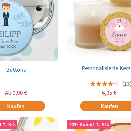
Personalisierte Ker
Buttons
(13
Ab
9,90
€
6,95
€
Kaufen
Kaufen
 2. Stk
10% Rabatt 2. Stk