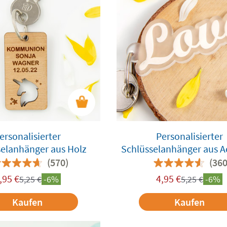
ersonalisierter
Personalisierter
selanhänger aus Holz
Schlüsselanhänger aus Ac
Namen
(570)
(360
,95
€
4,95
€
5,25
€
-6%
5,25
€
-6%
Kaufen
Kaufen