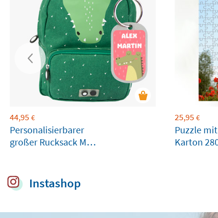
44,95
25,95
€
€
Personalisierbarer
Puzzle mit
großer Rucksack Mr.
Karton 280
Crocodile von Trixie
Instashop