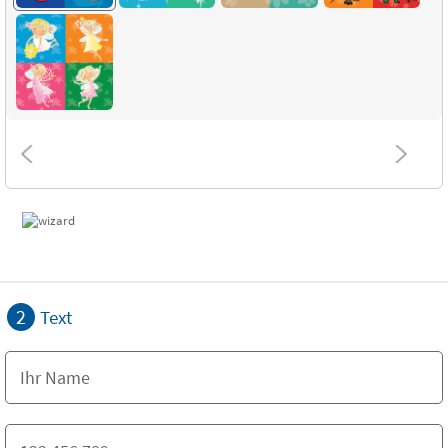
2
Text