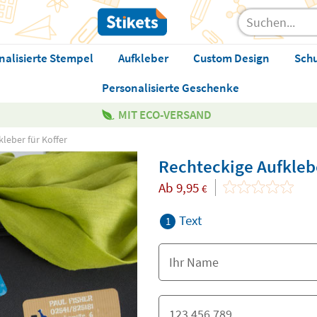
nalisierte Stempel
Aufkleber
Custom Design
Sch
Personalisierte Geschenke
MIT ECO-VERSAND
leber für Koffer
Rechteckige Aufklebe
Ab
9,95
€
Text
1