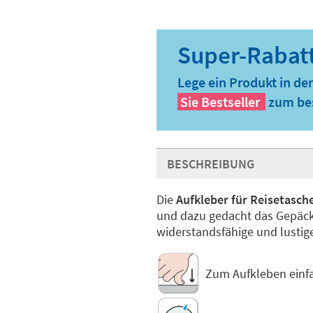
Lege ein Produkt in de
Sie
Bestseller
zum bes
BESCHREIBUNG
Die
Aufkleber für Reisetasch
und dazu gedacht das Gepäck
widerstandsfähige und lustig
Zum Aufkleben einf