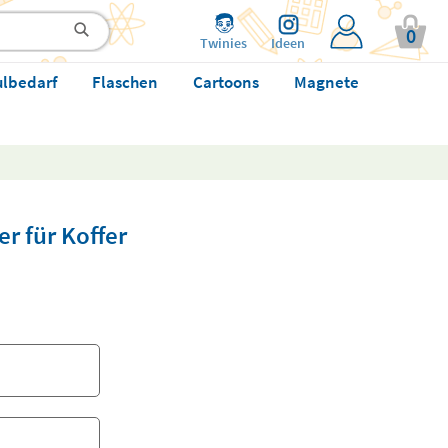
0
Twinies
Ideen
ulbedarf
Flaschen
Cartoons
Magnete
r für Koffer