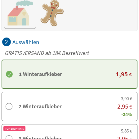
2
Auswählen
GRATISVERSAND ab
18€
Bestellwert
1,95
1 Winteraufkleber
€
3,90
€
2,95
2 Winteraufkleber
€
-24%
TOP ERSPARNIS
5,85
€
3,95
3 Winteraufkleber
€