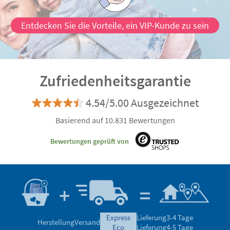
Entdecken Sie die Vorteile, ein VIP-Kunde zu sein
Zufriedenheitsgarantie
4.54/5.00 Ausgezeichnet
Basierend auf 10.831 Bewertungen
Bewertungen geprüft von
express
Lieferung
3-4 Tage
Herstellung
Versand
eco
Lieferung
4-5 Tage