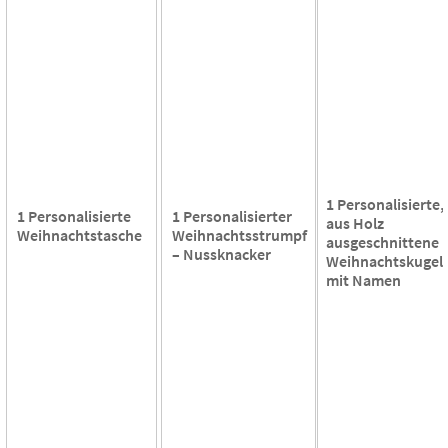
1 Personalisierte,
1 Personalisierte
1 Personalisierter
aus Holz
Weihnachtstasche
Weihnachtsstrumpf
ausgeschnittene
– Nussknacker
Weihnachtskugel
mit Namen