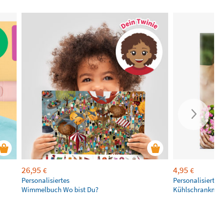
26,95
4,95
€
€
Personalisiertes
Personalisierte
Wimmelbuch Wo bist Du?
Kühlschrankm