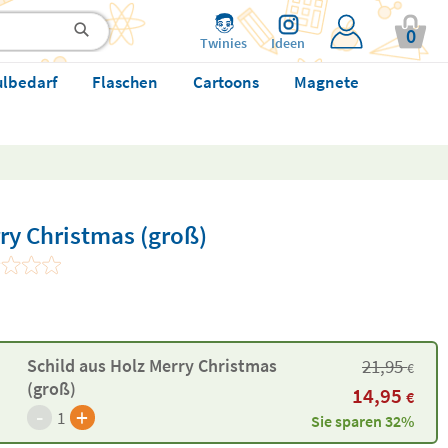
0
Twinies
Ideen
ulbedarf
Flaschen
Cartoons
Magnete
ry Christmas (groß)
21,95
Schild aus Holz Merry Christmas
€
(groß)
14,95
€
-
+
1
Sie sparen 32%