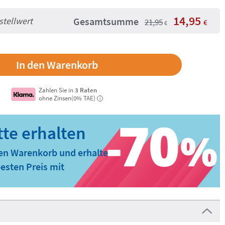
14,95
stellwert
Gesamtsumme
21,95
€
€
Zahlen Sie in
3 Raten
ohne Zinsen(0% TAE)
i
den Warenkorb und erhalte
esten Preis mit