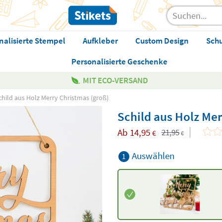
nalisierte Stempel
Aufkleber
Custom Design
Sch
Personalisierte Geschenke
MIT ECO-VERSAND
child aus Holz Merry Christmas (groß)
Schild aus Holz Mer
Ab
14,95
21,95
€
€
Auswählen
1