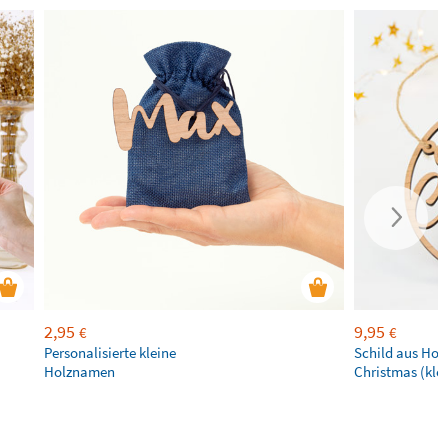
2,95
9,95
€
€
Personalisierte kleine
Schild aus Hol
Holznamen
Christmas (klei