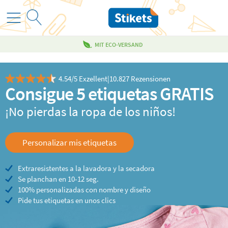
MIT ECO-VERSAND
4.54/5 Exzellent
|
10.827 Rezensionen
Consigue 5 etiquetas GRATIS
¡No pierdas la ropa de los niños!
Personalizar mis etiquetas
Extraresistentes a la lavadora y la secadora
Se planchan en 10-12 seg.
100% personalizadas con nombre y diseño
Pide tus etiquetas en unos clics