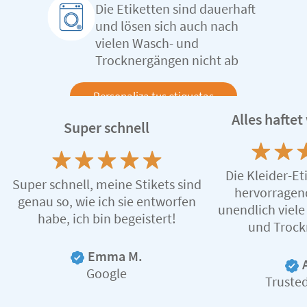
Die Etiketten sind dauerhaft
und lösen sich auch nach
vielen Wasch- und
Trocknergängen nicht ab
Personaliza tus etiquetas
Alles hafte
Super schnell
Die Kleider-Et
Super schnell, meine Stikets sind
hervorragen
genau so, wie ich sie entworfen
unendlich viel
habe, ich bin begeistert!
und Trock
Emma M.
Google
Truste